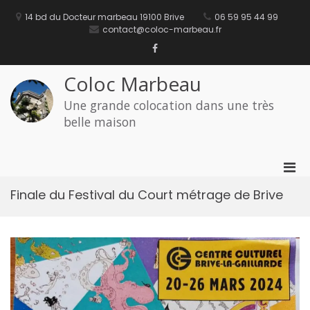
Aller
au
14 bd du Docteur marbeau 19100 Brive
06 59 95 44 99
contenu
contact@coloc-marbeau.fr
Facebook
Coloc Marbeau
Une grande colocation dans une très
belle maison
Men
prin
Finale du Festival du Court métrage de Brive
pou
mobi