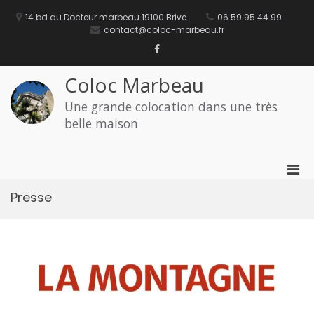
Aller
au
14 bd du Docteur marbeau 19100 Brive
06 59 95 44 99
contenu
contact@coloc-marbeau.fr
Facebook
Coloc Marbeau
Une grande colocation dans une très
belle maison
Men
prin
Presse
pou
mobi