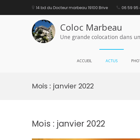
Aller
au
14 bd du Docteur marbeau 19100 Brive
06 59 95
contenu
Coloc Marbeau
Une grande colocation dans un
ACCUEIL
ACTUS
PHO
Mois :
janvier 2022
Mois :
janvier 2022