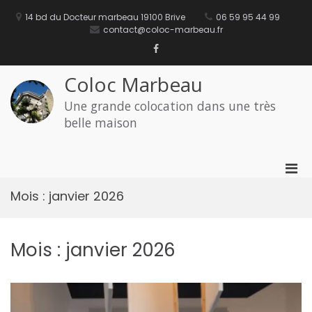
Aller
au
14 bd du Docteur marbeau 19100 Brive
06 59 95 44 99
contenu
contact@coloc-marbeau.fr
Facebook
Coloc Marbeau
Une grande colocation dans une très
belle maison
Men
prin
Mois :
janvier 2026
pou
mobi
Mois :
janvier 2026