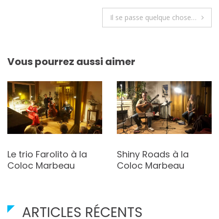
Navigation
Il se passe quelque chose…
de
l’article
Vous pourrez aussi aimer
Shiny Roads à la
Le trio Farolito à la
Coloc Marbeau
Coloc Marbeau
ARTICLES RÉCENTS