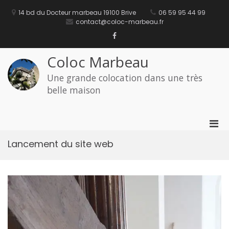
Aller
au
14 bd du Docteur marbeau 19100 Brive
06 59 95 44 99
contenu
contact@coloc-marbeau.fr
Facebook
Coloc Marbeau
Une grande colocation dans une très
belle maison
Men
prin
Lancement du site web
pou
mobi