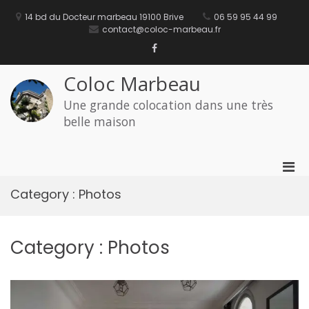
Aller
au
14 bd du Docteur marbeau 19100 Brive
06 59 95 44 99
contenu
contact@coloc-marbeau.fr
Facebook
Coloc Marbeau
Une grande colocation dans une très
belle maison
Men
prin
Category :
Photos
pou
mobi
Category :
Photos