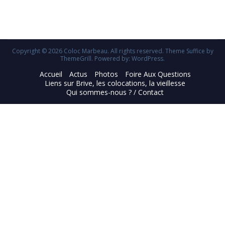
Copyright © 2026
Coloc Marbeau
. All rights reserved. Theme
Suffice
by
ThemeGrill. Powered by:
WordPress
.
Accueil
Actus
Photos
Foire Aux Questions
Liens sur Brive, les colocations, la vieillesse
Qui sommes-nous ? / Contact