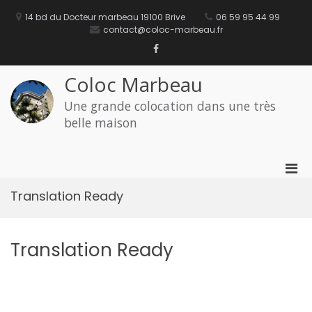
Aller
au
14 bd du Docteur marbeau 19100 Brive
06 59 95 44 99
contenu
contact@coloc-marbeau.fr
Facebook
Coloc Marbeau
Une grande colocation dans une très
belle maison
Men
prin
Translation Ready
pou
mobi
Translation Ready