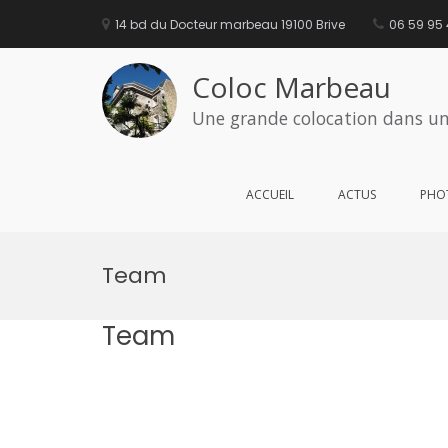
Aller
au
14 bd du Docteur marbeau 19100 Brive
06 59 95
contenu
Coloc Marbeau
Une grande colocation dans un
ACCUEIL
ACTUS
PHO
Team
Team